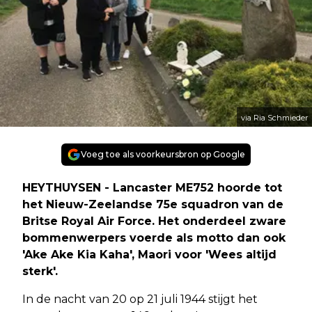
via Ria Schmieder
Voeg toe als voorkeursbron op Google
HEYTHUYSEN - Lancaster ME752 hoorde tot
het Nieuw-Zeelandse 75e squadron van de
Britse Royal Air Force. Het onderdeel zware
bommenwerpers voerde als motto dan ook
'Ake Ake Kia Kaha', Maori voor 'Wees altijd
sterk'.
In de nacht van 20 op 21 juli 1944 stijgt het