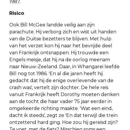
1987.
Risico
Ook Bill McGee landde veilig aan zijn
parachute. Hij verborg zich en wist uit handen
van de Duitse bezetters te blijven. Met hulp
van het verzet kon hij naar het bevrijde deel
van Frankrijk ontsnappen. Hij trouwde een
Engels meisje, dat hij na de oorlog meenam
naar Nieuw-Zeeland. Daar, in Whangarei leefde
Bill nog tot 1986. 'En al die jaren heeft hij
gedacht dat hij de enige overlevende van de
crash was', vertelt zijn dochter. De hele reis
vanuit Frankrijk heeft Dorothy moeten denken
aan de tocht die haar vader 75 jaar eerder in
omgekeerde richting maakte. 'Wat een eind,
dacht ik steeds', zegt ze 'En dat terwijl die trein
ontzettend hard ging. Hoe zou hij gereisd zijn?
Te voet, met de fiets? Misschien soms een