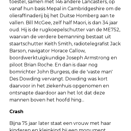
toestel, samen met 146 andere Lancasters, op
vanaf hun basis Mepal in Cambridgeshire om de
olieraffinaderij bij het Duitse Homberg aan te
vallen. Bill McGee, zelf half Maori, is dan 34 jaar
oud. Hij is de rugkoepelschutter van de ME752,
waarvan de verdere bemanning bestaat uit
staartschutter Keith Smith, radiotelegrafist Jack
Barson, navigator Horace Callow,
boordwerktuigkundige Joseph Armstrong en
piloot Brian Roche. En dan is daar nog
bomrichter John Burgess, die de 'vaste man'
Des Dowding vervangt. Dowding was kort
daarvoor in het ziekenhuis opgenomen en
ontsnapte daardoor aan het lot dat deze
mannen boven het hoofd hing...
Crash
Bijna 75 jaar later staat een vrouw met haar
kinderen en kleinkind bij een monument,