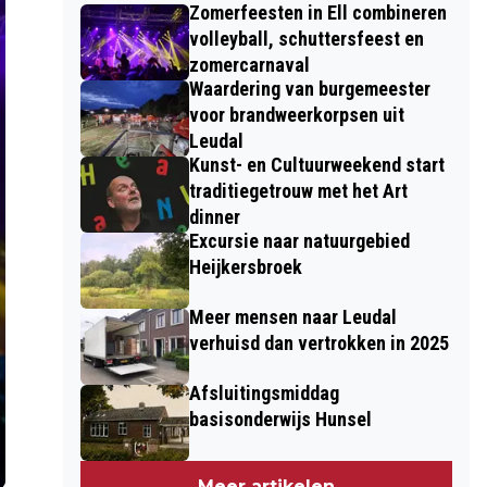
Zomerfeesten in Ell combineren
volleyball, schuttersfeest en
zomercarnaval
Waardering van burgemeester
voor brandweerkorpsen uit
Leudal
Kunst- en Cultuurweekend start
traditiegetrouw met het Art
dinner
Excursie naar natuurgebied
Heijkersbroek
Meer mensen naar Leudal
verhuisd dan vertrokken in 2025
Afsluitingsmiddag
basisonderwijs Hunsel
Meer artikelen