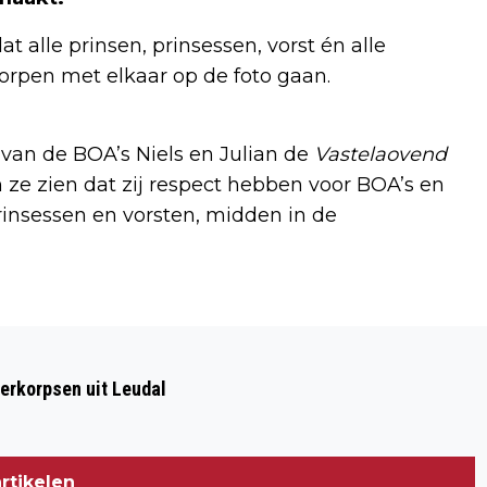
 alle prinsen, prinsessen, vorst én alle
dorpen met elkaar op de foto gaan.
 van de BOA’s Niels en Julian de
Vastelaovend
n ze zien dat zij respect hebben voor BOA’s en
 prinsessen en vorsten, midden in de
Volgend artikel
WONING IN BAEXEM TIJDELIJK ACHTER
erkorpsen uit Leudal
SLOT EN GRENDEL
rtikelen