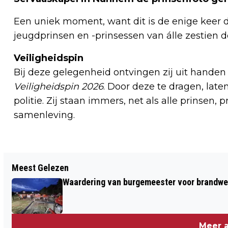
Een uniek moment, want dit is de enige keer dat
jeugdprinsen en -prinsessen van álle zestien 
Veiligheidspin
Bij deze gelegenheid ontvingen zij uit handen
Veiligheidspin 2026
. Door deze te dragen, late
politie. Zij staan immers, net als alle prinsen,
samenleving.
Vorig artikel
Meest Gelezen
MATHIEU WAGEMANS BENOEMD TOT
Waardering van burgemeester voor brandwe
EREBURGER VAN LEUDAL
Meer a