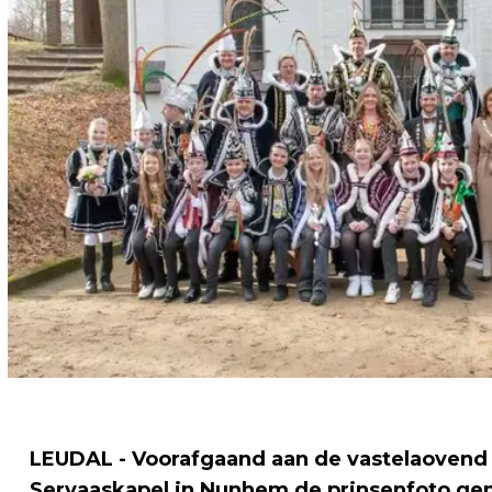
LEUDAL - Voorafgaand aan de vastelaovend 
Servaaskapel in Nunhem de prinsenfoto ge