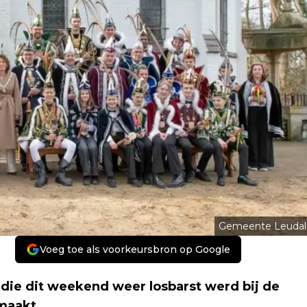
Gemeente Leudal
Voeg toe als voorkeursbron op Google
die dit weekend weer losbarst werd bij de
maakt.