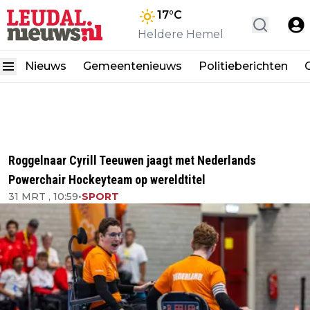
17
°C
Heldere Hemel
Nieuws
Gemeentenieuws
Politieberichten
Roggelnaar Cyrill Teeuwen jaagt met Nederlands
Powerchair Hockeyteam op wereldtitel
31 MRT , 10:59
•
SPORT