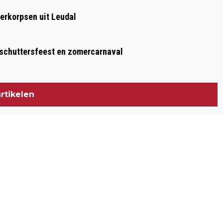
WORKSHOP OVER DE DOMINANTE
erkorpsen uit Leudal
LEVENSVORM OP DE BODEM
 schuttersfeest en zomercarnaval
rtikelen