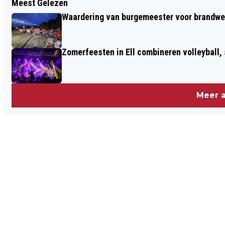
Meest Gelezen
MAAK KENNIS MET DE GEMEENTE
Waardering van burgemeester voor brandwe
LEUDAL TIJDENS DE MEET & GREET
Zomerfeesten in Ell combineren volleyball,
Meer a