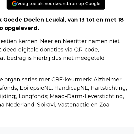
Voeg toe als voorkeursbron op Google
 Goede Doelen Leudal, van 13 tot en met 18
ro opgeleverd.
estien kernen. Neer en Neeritter namen niet
t deed digitale donaties via QR-code,
t bedrag is hierbij dus niet meegeteld.
 organisaties met CBF-keurmerk: Alzheimer,
fonds, EpilepsieNL, HandicapNL, Hartstichting,
ijding;, Longfonds; Maag-Darm-Leverstichting,
ma Nederland, Spiravi, Vastenactie en Zoa.
Volgend artikel