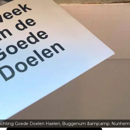
tichting Goede Doelen Haelen, Buggenum &amp;amp; Nunhem