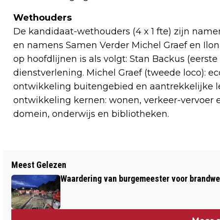
Wethouders
De kandidaat-wethouders (4 x 1 fte) zijn nam
en namens Samen Verder Michel Graef en Ilona 
op hoofdlijnen is als volgt: Stan Backus (eerste
dienstverlening. Michel Graef (tweede loco): 
ontwikkeling buitengebied en aantrekkelijke l
ontwikkeling kernen: wonen, verkeer-vervoer en 
domein, onderwijs en bibliotheken.
Vorig artikel
Meest Gelezen
BOER ZOEKT BUUR BIJ 'LEUKER' EN DE
Waardering van burgemeester voor brandwe
GROENTEGAARD