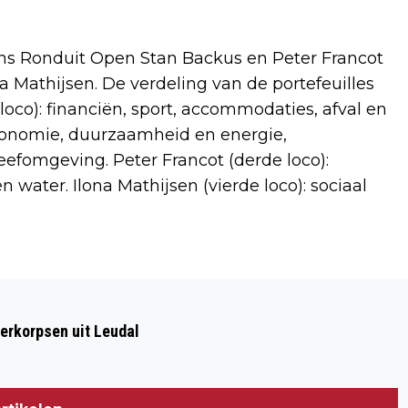
ens Ronduit Open Stan Backus en Peter Francot
Mathijsen. De verdeling van de portefeuilles
 loco): financiën, sport, accommodaties, afval en
economie, duurzaamheid en energie,
eefomgeving. Peter Francot (derde loco):
water. Ilona Mathijsen (vierde loco): sociaal
Volgend artikel
SAMENVOEGING VESTIGINGEN VAN
erkorpsen uit Leudal
HECKE HOUBEN NOTARISSEN
HEYTHUYSEN EN ROERMOND