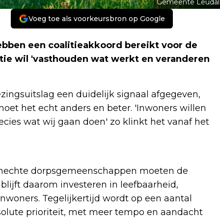
Gemeente Leudal
Voeg toe als voorkeursbron op Google
bben een coalitieakkoord bereikt voor de
ie wil 'vasthouden wat werkt en veranderen
ingsuitslag een duidelijk signaal afgegeven,
oet het echt anders en beter. 'Inwoners willen
ecies wat wij gaan doen' zo klinkt het vanaf het
en hechte dorpsgemeenschappen moeten de
e blijft daarom investeren in leefbaarheid,
nwoners. Tegelijkertijd wordt op een aantal
olute prioriteit, met meer tempo en aandacht