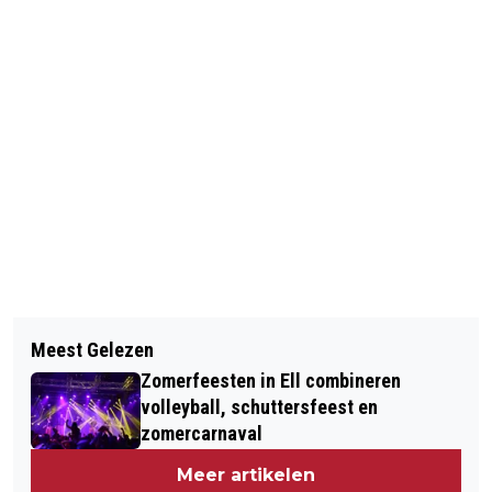
Vorig artikel
Volgend artikel
MEERDERE AANRIJDINGEN OP N280
Meest Gelezen
STAP BINNEN IN DE WERKELIJKHEID
BIJ KELPEN-OLER
Zomerfeesten in Ell combineren
VAN UITBUITING
volleyball, schuttersfeest en
zomercarnaval
Meer artikelen