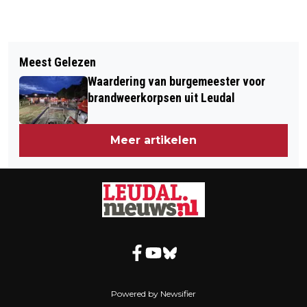
Vorig artikel
Volgend artikel
STAP BINNEN IN DE WERKELIJKHEID
Meest Gelezen
MOGELIJKE OVERDRACHT VAN
VAN UITBUITING
Waardering van burgemeester voor
WOONWAGENLOCATIES NAAR WONEN
brandweerkorpsen uit Leudal
LIMBURG EN WONEN ZUID
Meer artikelen
Powered by Newsifier