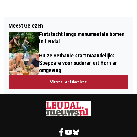
Vorig artikel
Volgend artikel
DE VERBORGEN KRACHT VAN WATER
Meest Gelezen
GRATIS INFORMATIEBIJEENKOMST
EN WIND
Fietstocht langs monumentale bomen
OVER VALPREVENTIE
in Leudal
Huize Bethanië start maandelijks
Soepcafé voor ouderen uit Horn en
omgeving
Meer artikelen