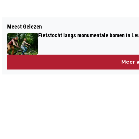
Vorig artikel
Meest Gelezen
RUIM 75 PROCENT VAN DE
Fietstocht langs monumentale bomen in Le
INBRAAKPOGINGEN IN LIMBURG
SUCCESVOL
Meer a