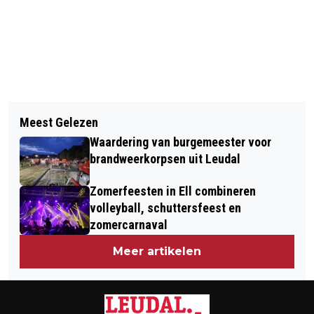
Vorig artikel
Volgend artikel
SLOOTJESDAG: BEESTJES IN EEN POEL
Meest Gelezen
EERSTE KINDERKRANT NU OOK IN
Waardering van burgemeester voor
LEUDAL
brandweerkorpsen uit Leudal
Zomerfeesten in Ell combineren
volleyball, schuttersfeest en
zomercarnaval
Meer artikelen