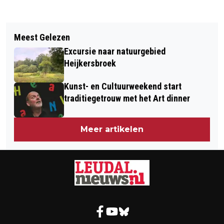
Vorig artikel
Volgend artikel
SAMENVOEGING VESTIGINGEN VAN
Meest Gelezen
AI: EEN PRAKTISCHE EN
HECKE HOUBEN NOTARISSEN
Excursie naar natuurgebied
FILOSOFISCHE BLIK
HEYTHUYSEN EN ROERMOND
Heijkersbroek
Kunst- en Cultuurweekend start
traditiegetrouw met het Art dinner
Meer artikelen