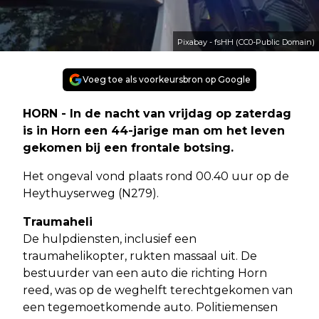
Pixabay - fsHH (CC0-Public Domain)
Voeg toe als voorkeursbron op Google
HORN - In de nacht van vrijdag op zaterdag
is in Horn een 44-jarige man om het leven
gekomen bij een frontale botsing.
Het ongeval vond plaats rond 00.40 uur op de
Heythuyserweg (N279).
Traumaheli
De hulpdiensten, inclusief een
traumahelikopter, rukten massaal uit. De
bestuurder van een auto die richting Horn
reed, was op de weghelft terechtgekomen van
een tegemoetkomende auto. Politiemensen