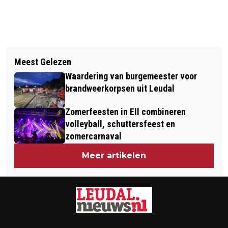
Vorig artikel
Volgend artikel
LBM OPEN PODIUM EN
Meest Gelezen
EÉN VOORDEUR, ÉÉN LEEFCOACH
CONCERTCONCOURS
Waardering van burgemeester voor
VOOR MENSELIJKE EN BETAALBARE
brandweerkorpsen uit Leudal
HULP
Zomerfeesten in Ell combineren
volleyball, schuttersfeest en
zomercarnaval
Meer artikelen